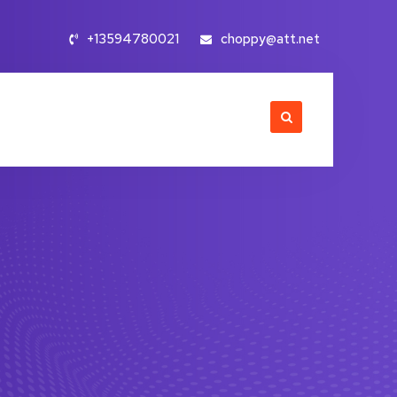
+13594780021
choppy@att.net