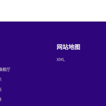
网站地图
XML
旗舰厅
示
态
务