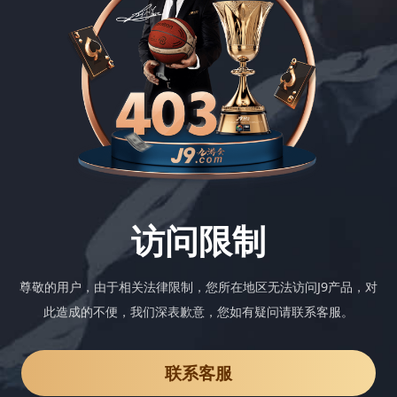
访问限制
尊敬的用户，由于相关法律限制，您所在地区无法访问J9产品，对
此造成的不便，我们深表歉意，您如有疑问请联系客服。
联系客服