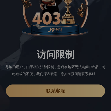
访问限制
尊敬的用户，由于相关法律限制，您所在地区无法访问J9产品，对
此造成的不便，我们深表歉意，您如有疑问请联系客服。
联系客服