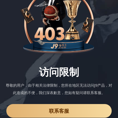
访问限制
尊敬的用户，由于相关法律限制，您所在地区无法访问J9产品，对
此造成的不便，我们深表歉意，您如有疑问请联系客服。
联系客服